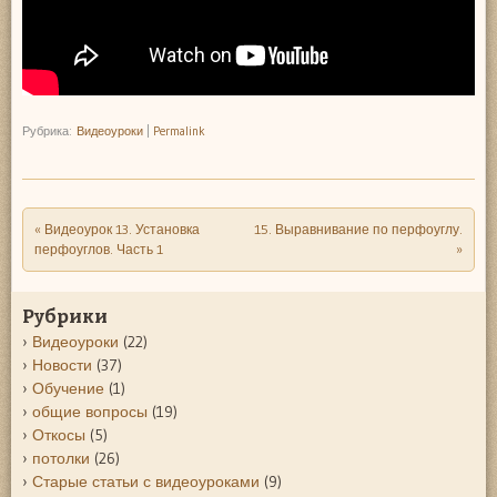
Рубрика:
Видеоуроки
|
Permalink
«
Видеоурок 13. Установка
15. Выравнивание по перфоуглу.
Post navigation
перфоуглов. Часть 1
»
Рубрики
Видеоуроки
(22)
Новости
(37)
Обучение
(1)
общие вопросы
(19)
Откосы
(5)
потолки
(26)
Старые статьи с видеоуроками
(9)