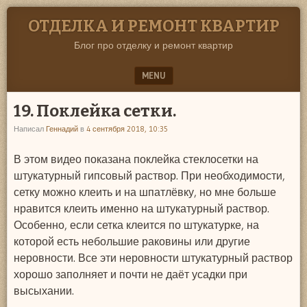
ОТДЕЛКА И РЕМОНТ КВАРТИР
Блог про отделку и ремонт квартир
MENU
SKIP TO CONTENT
19. Поклейка сетки.
Написал
Геннадий
в
4 сентября 2018, 10:35
В этом видео показана поклейка стеклосетки на
штукатурный гипсовый раствор. При необходимости,
сетку можно клеить и на шпатлёвку, но мне больше
нравится клеить именно на штукатурный раствор.
Особенно, если сетка клеится по штукатурке, на
которой есть небольшие раковины или другие
неровности. Все эти неровности штукатурный раствор
хорошо заполняет и почти не даёт усадки при
высыхании.